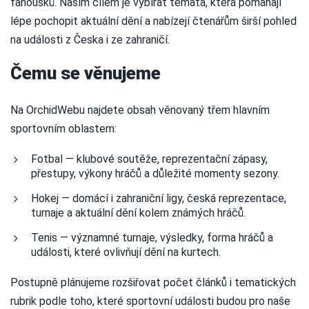
fanoušků. Naším cílem je vybírat témata, která pomáhají
lépe pochopit aktuální dění a nabízejí čtenářům širší pohled
na události z Česka i ze zahraničí.
Čemu se věnujeme
Na OrchidWebu najdete obsah věnovaný třem hlavním
sportovním oblastem:
Fotbal — klubové soutěže, reprezentační zápasy,
přestupy, výkony hráčů a důležité momenty sezony.
Hokej — domácí i zahraniční ligy, česká reprezentace,
turnaje a aktuální dění kolem známých hráčů.
Tenis — významné turnaje, výsledky, forma hráčů a
události, které ovlivňují dění na kurtech.
Postupně plánujeme rozšiřovat počet článků i tematických
rubrik podle toho, které sportovní události budou pro naše