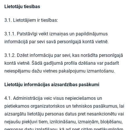
Lietotāju tiesības
3.1. Lietotājiem ir tiesības:
3.1.1. Patstāvīgi veikt izmaiņas un papildinājumus
informācijā par sevi savā personīgajā kontā vietnē.
3.1.2. Dzēst informāciju par sevi, kas norādīta personīgajā
kontā vietnē. Šādā gadījumā profila dzēšana var padarīt
neiespējamu dažu vietnes pakalpojumu izmantošanu.
Lietotāju informācijas aizsardzības pasākumi
4.1. Administrācija veic visus nepieciešamos un
pietiekamos organizatoriskos un tehniskos pasākumus, lai
aizsargātu lietotāju personas datus pret nesankcionētu vai
nejaušu piekļuvi tiem, iznīcināšanu, izmaiņām, bloķēšanu,
personas datu izplatīšanu, kā arī pret citām pretlikumīgām