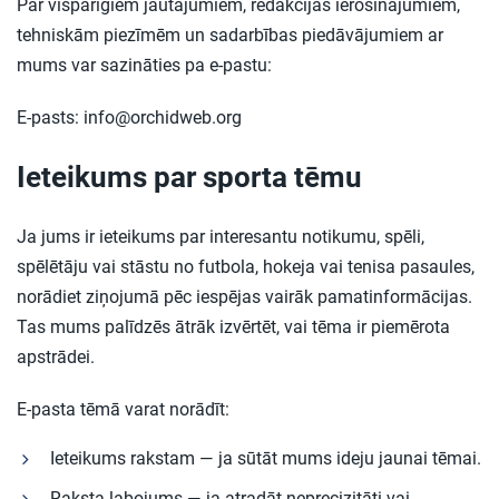
Par vispārīgiem jautājumiem, redakcijas ierosinājumiem,
tehniskām piezīmēm un sadarbības piedāvājumiem ar
mums var sazināties pa e-pastu:
E-pasts:
info@orchidweb.org
Ieteikums par sporta tēmu
Ja jums ir ieteikums par interesantu notikumu, spēli,
spēlētāju vai stāstu no futbola, hokeja vai tenisa pasaules,
norādiet ziņojumā pēc iespējas vairāk pamatinformācijas.
Tas mums palīdzēs ātrāk izvērtēt, vai tēma ir piemērota
apstrādei.
E-pasta tēmā varat norādīt:
Ieteikums rakstam — ja sūtāt mums ideju jaunai tēmai.
Raksta labojums — ja atradāt neprecizitāti vai