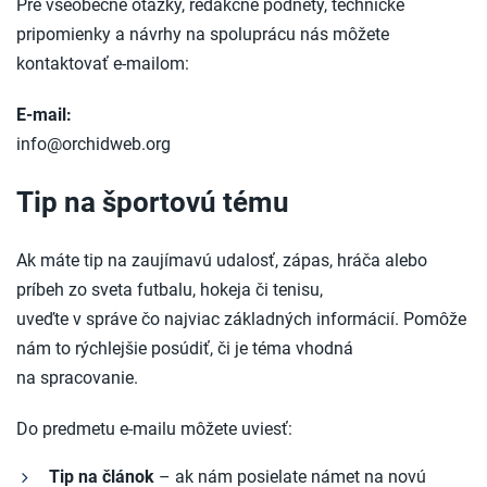
Pre všeobecné otázky, redakčné podnety, technické
pripomienky a návrhy na spoluprácu nás môžete
kontaktovať e-mailom:
E-mail:
info@orchidweb.org
Tip na športovú tému
Ak máte tip na zaujímavú udalosť, zápas, hráča alebo
príbeh zo sveta futbalu, hokeja či tenisu,
uveďte v správe čo najviac základných informácií. Pomôže
nám to rýchlejšie posúdiť, či je téma vhodná
na spracovanie.
Do predmetu e-mailu môžete uviesť:
Tip na článok
– ak nám posielate námet na novú