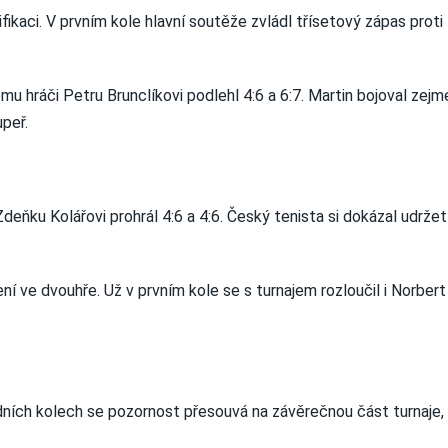
fikaci. V prvním kole hlavní soutěže zvládl třísetový zápas prot
u hráči Petru Brunclíkovi podlehl 4:6 a 6:7. Martin bojoval zejm
peř.
Zdeňku Kolářovi prohrál 4:6 a 4:6. Český tenista si dokázal udrže
ení ve dvouhře. Už v prvním kole se s turnajem rozloučil i Norbe
dních kolech se pozornost přesouvá na závěrečnou část turnaje,