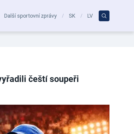
Další sportovní zprávy
SK
LV
řadili čeští soupeři