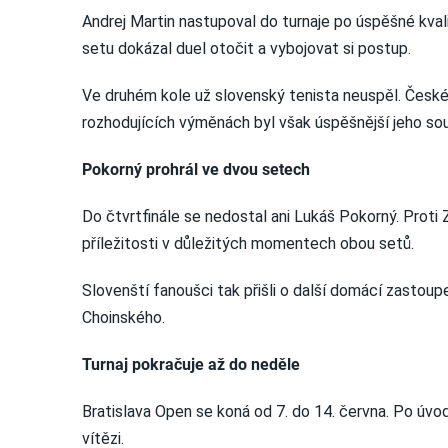
Andrej Martin nastupoval do turnaje po úspěšné kvali
setu dokázal duel otočit a vybojovat si postup.
Ve druhém kole už slovenský tenista neuspěl. Českém
rozhodujících výměnách byl však úspěšnější jeho sou
Pokorný prohrál ve dvou setech
Do čtvrtfinále se nedostal ani Lukáš Pokorný. Proti 
příležitosti v důležitých momentech obou setů.
Slovenští fanoušci tak přišli o další domácí zastoup
Choinského.
Turnaj pokračuje až do neděle
Bratislava Open se koná od 7. do 14. června. Po úvo
vítězi.