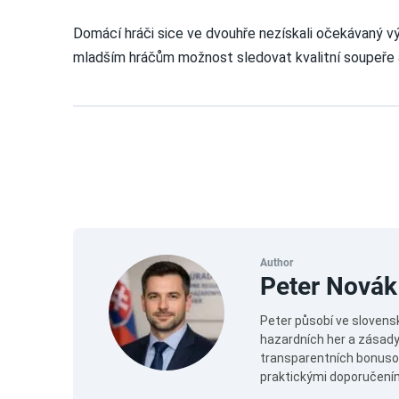
Domácí hráči sice ve dvouhře nezískali očekávaný vý
mladším hráčům možnost sledovat kvalitní soupeře a
Author
Peter Novák
Peter působí ve slovens
hazardních her a zásady
transparentních bonuso
praktickými doporučeními