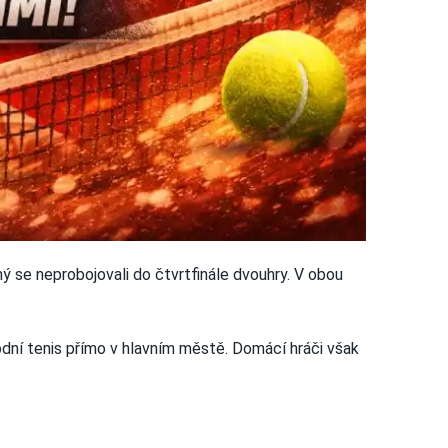
ý se neprobojovali do čtvrtfinále dvouhry. V obou
odní tenis přímo v hlavním městě. Domácí hráči však