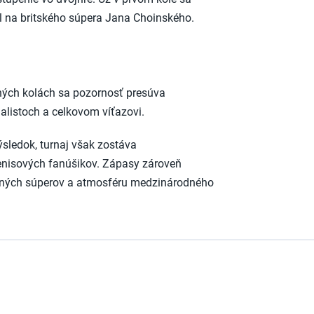
il na britského súpera Jana Choinského.
dných kolách sa pozornosť presúva
nalistoch a celkovom víťazovi.
ýsledok, turnaj však zostáva
enisových fanúšikov. Zápasy zároveň
tných súperov a atmosféru medzinárodného