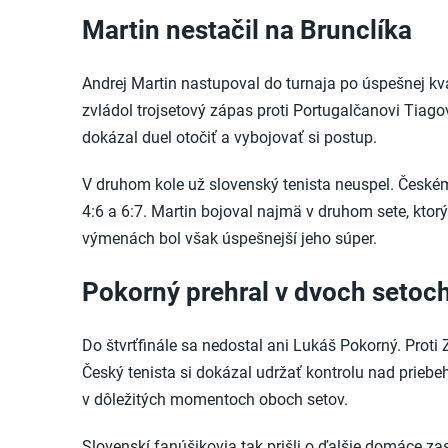
Martin nestačil na Brunclíka
Andrej Martin nastupoval do turnaja po úspešnej kva
zvládol trojsetový zápas proti Portugalčanovi Tiag
dokázal duel otočiť a vybojovať si postup.
V druhom kole už slovenský tenista neuspel. Českém
4:6 a 6:7. Martin bojoval najmä v druhom sete, ktorý
výmenách bol však úspešnejší jeho súper.
Pokorný prehral v dvoch setoc
Do štvrťfinále sa nedostal ani Lukáš Pokorný. Proti 
Český tenista si dokázal udržať kontrolu nad priebeho
v dôležitých momentoch oboch setov.
Slovenskí fanúšikovia tak prišli o ďalšie domáce za