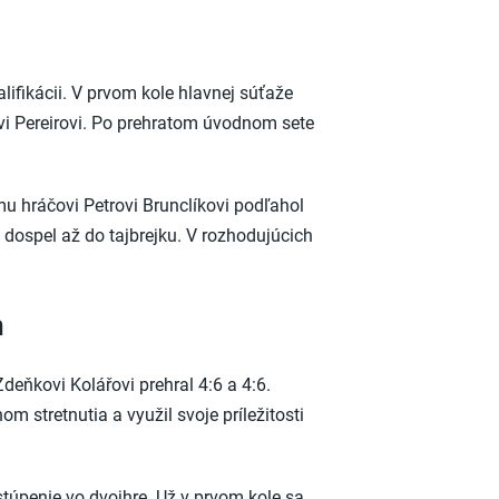
lifikácii. V prvom kole hlavnej súťaže
ovi Pereirovi. Po prehratom úvodnom sete
u hráčovi Petrovi Brunclíkovi podľahol
 dospel až do tajbrejku. V rozhodujúcich
h
Zdeňkovi Kolářovi prehral 4:6 a 4:6.
m stretnutia a využil svoje príležitosti
stúpenie vo dvojhre. Už v prvom kole sa