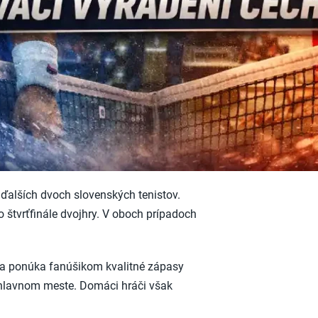
 ďalších dvoch slovenských tenistov.
 štvrťfinále dvojhry. V oboch prípadoch
va ponúka fanúšikom kvalitné zápasy
v hlavnom meste. Domáci hráči však