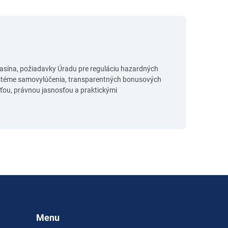
kasína, požiadavky Úradu pre reguláciu hazardných
systéme samovylúčenia, transparentných bonusových
ou, právnou jasnosťou a praktickými
Menu