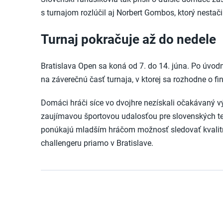
s turnajom rozlúčil aj Norbert Gombos, ktorý nestač
Turnaj pokračuje až do nedele
Bratislava Open sa koná od 7. do 14. júna. Po úvo
na záverečnú časť turnaja, v ktorej sa rozhodne o fi
Domáci hráči síce vo dvojhre nezískali očakávaný v
zaujímavou športovou udalosťou pre slovenských t
ponúkajú mladším hráčom možnosť sledovať kvali
challengeru priamo v Bratislave.