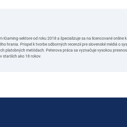
m iGaming‑sektore od roku 2018 a špecializuje sa na licencované online 
ho hrania. Prispel k tvorbe odborných recenzií pre slovenské médiá o 
h platobných metódach. Peterova práca sa vyznačuje vysokou presnosť
 starších ako 18 rokov.