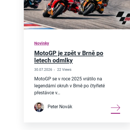
Novinky
MotoGP je zpět v Brně po
letech odmlky
30.07.2026
22 Views
MotoGP se v roce 2025 vrátilo na
legendární okruh v Brně po čtyřleté
přestávce v…
Peter Novák