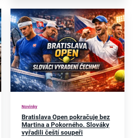
Novinky
Bratislava Open pokračuje bez
Martina a Pokorného. Slováky
vyřadili čeští soupeři