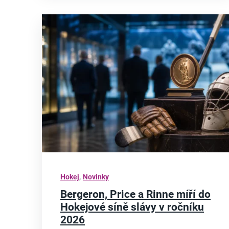
,
Hokej
Novinky
Bergeron, Price a Rinne míří do
Hokejové síně slávy v ročníku
2026