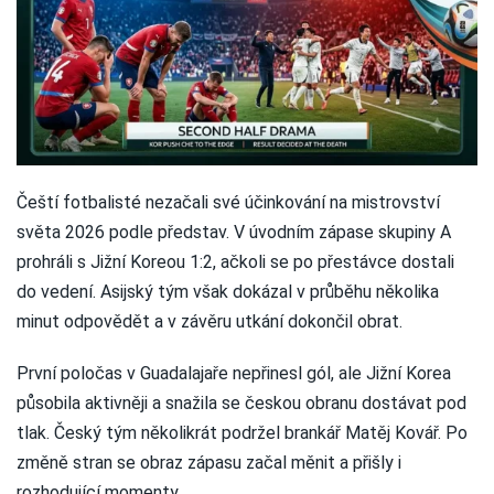
Čeští fotbalisté nezačali své účinkování na mistrovství
světa 2026 podle představ. V úvodním zápase skupiny A
prohráli s Jižní Koreou 1:2, ačkoli se po přestávce dostali
do vedení. Asijský tým však dokázal v průběhu několika
minut odpovědět a v závěru utkání dokončil obrat.
První poločas v Guadalajaře nepřinesl gól, ale Jižní Korea
působila aktivněji a snažila se českou obranu dostávat pod
tlak. Český tým několikrát podržel brankář Matěj Kovář. Po
změně stran se obraz zápasu začal měnit a přišly i
rozhodující momenty.