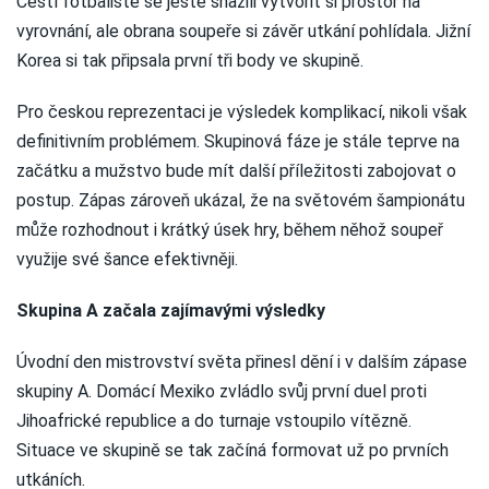
Čeští fotbalisté se ještě snažili vytvořit si prostor na
vyrovnání, ale obrana soupeře si závěr utkání pohlídala. Jižní
Korea si tak připsala první tři body ve skupině.
Pro českou reprezentaci je výsledek komplikací, nikoli však
definitivním problémem. Skupinová fáze je stále teprve na
začátku a mužstvo bude mít další příležitosti zabojovat o
postup. Zápas zároveň ukázal, že na světovém šampionátu
může rozhodnout i krátký úsek hry, během něhož soupeř
využije své šance efektivněji.
Skupina A začala zajímavými výsledky
Úvodní den mistrovství světa přinesl dění i v dalším zápase
skupiny A. Domácí Mexiko zvládlo svůj první duel proti
Jihoafrické republice a do turnaje vstoupilo vítězně.
Situace ve skupině se tak začíná formovat už po prvních
utkáních.