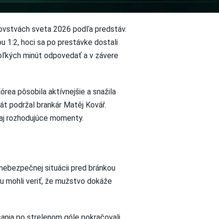
trovstvách sveta 2026 podľa predstáv.
 1:2, hoci sa po prestávke dostali
koľkých minút odpovedať a v závere
órea pôsobila aktívnejšie a snažila
át podržal brankár Matěj Kovář.
 aj rozhodujúce momenty.
 nebezpečnej situácii pred bránkou
mu mohli veriť, že mužstvo dokáže
ania po strelenom góle pokračovali