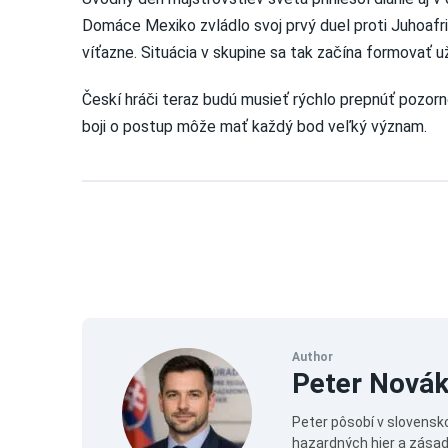
Domáce Mexiko zvládlo svoj prvý duel proti Juhoafric
víťazne. Situácia v skupine sa tak začína formovať u
Českí hráči teraz budú musieť rýchlo prepnúť pozorn
boji o postup môže mať každý bod veľký význam.
Author
Peter Nová
Peter pôsobí v slovensk
hazardných hier a zásad