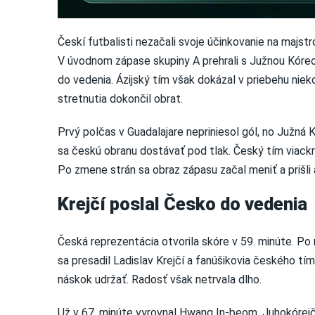
Českí futbalisti nezačali svoje účinkovanie na majs
V úvodnom zápase skupiny A prehrali s Južnou Kóreou
do vedenia. Ázijský tím však dokázal v priebehu nie
stretnutia dokončil obrat.
Prvý polčas v Guadalajare nepriniesol gól, no Južná K
sa českú obranu dostávať pod tlak. Český tím viackr
Po zmene strán sa obraz zápasu začal meniť a prišli
Krejčí poslal Česko do vedenia
Česká reprezentácia otvorila skóre v 59. minúte. Po
sa presadil Ladislav Krejčí a fanúšikovia českého tí
náskok udržať. Radosť však netrvala dlho.
Už v 67. minúte vyrovnal Hwang In-beom. Juhokórejč