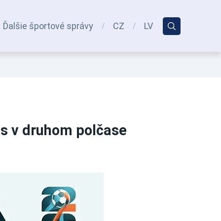
Ďalšie športové správy
CZ
LV
as v druhom polčase