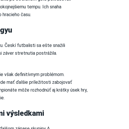
 pokojnejšiemu tempu. Ich snaha
o hracieho času.
-gyu
 Českí futbalisti sa ešte snažili
i záver stretnutia postrážila.
nie však definitívnym problémom.
de mať ďalšie príležitosti zabojovať
pionáte môže rozhodnúť aj krátky úsek hry,
ie.
mi výsledkami
v ďalšom zápase skupiny A.