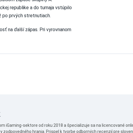
kej republike a do turnaja vstúpilo
ž po prvých stretnutiach.
osť na ďalší zápas. Pri vyrovnanom
k
om iGaming‑sektore od roku 2018 a špecializuje sa na licencované onli
y zodpovedného hrania. Prispel k tvorbe odborných recenzií pre slov