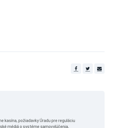
ne kasína, požiadavky Úradu pre reguláciu
enské médiá o systéme samovylúčenia,