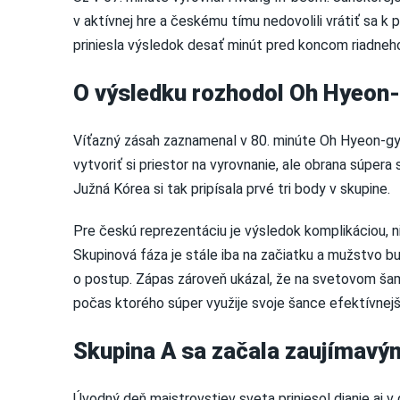
v aktívnej hre a českému tímu nedovolili vrátiť sa k
priniesla výsledok desať minút pred koncom riadneh
O výsledku rozhodol Oh Hyeon
Víťazný zásah zaznamenal v 80. minúte Oh Hyeon-gyu.
vytvoriť si priestor na vyrovnanie, ale obrana súpera s
Južná Kórea si tak pripísala prvé tri body v skupine.
Pre českú reprezentáciu je výsledok komplikáciou, 
Skupinová fáza je stále iba na začiatku a mužstvo bu
o postup. Zápas zároveň ukázal, že na svetovom šam
počas ktorého súper využije svoje šance efektívnejš
Skupina A sa začala zaujímavý
Úvodný deň majstrovstiev sveta priniesol dianie aj 