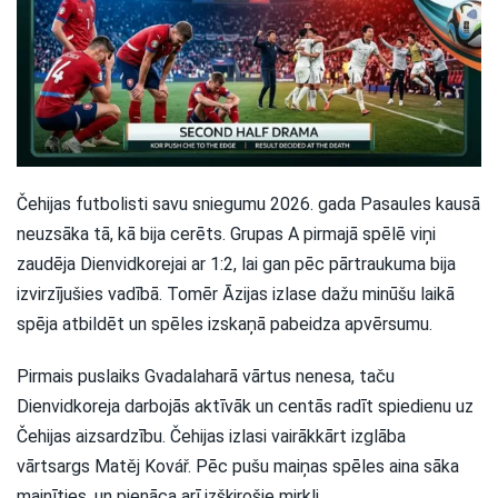
Čehijas futbolisti savu sniegumu 2026. gada Pasaules kausā
neuzsāka tā, kā bija cerēts. Grupas A pirmajā spēlē viņi
zaudēja Dienvidkorejai ar 1:2, lai gan pēc pārtraukuma bija
izvirzījušies vadībā. Tomēr Āzijas izlase dažu minūšu laikā
spēja atbildēt un spēles izskaņā pabeidza apvērsumu.
Pirmais puslaiks Gvadalaharā vārtus nenesa, taču
Dienvidkoreja darbojās aktīvāk un centās radīt spiedienu uz
Čehijas aizsardzību. Čehijas izlasi vairākkārt izglāba
vārtsargs Matěj Kovář. Pēc pušu maiņas spēles aina sāka
mainīties, un pienāca arī izšķirošie mirkļi.