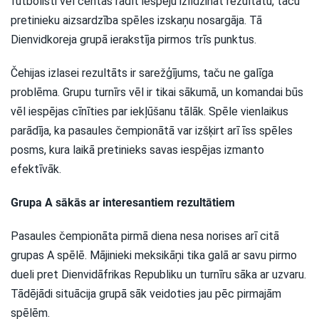
futbolisti vēl centās radīt iespēju izlīdzināt rezultātu, taču
pretinieku aizsardzība spēles izskaņu nosargāja. Tā
Dienvidkoreja grupā ierakstīja pirmos trīs punktus.
Čehijas izlasei rezultāts ir sarežģījums, taču ne galīga
problēma. Grupu turnīrs vēl ir tikai sākumā, un komandai būs
vēl iespējas cīnīties par iekļūšanu tālāk. Spēle vienlaikus
parādīja, ka pasaules čempionātā var izšķirt arī īss spēles
posms, kura laikā pretinieks savas iespējas izmanto
efektīvāk.
Grupa A sākās ar interesantiem rezultātiem
Pasaules čempionāta pirmā diena nesa norises arī citā
grupas A spēlē. Mājinieki meksikāņi tika galā ar savu pirmo
dueli pret Dienvidāfrikas Republiku un turnīru sāka ar uzvaru.
Tādējādi situācija grupā sāk veidoties jau pēc pirmajām
spēlēm.