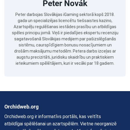
Peter Novák
Peter darbojas Slovākijas iGaming sektorā kopš 2018.
gada un specializējas licencētu tiešsaistes kazino,
Azartspēļu regulēšanas iestādes prasību un atbildīgas
spēles principu jomā. Viņš ir piedalījies ekspertu recenziju
sagatavošanā Slovākijas medijiem par pašizslēgšanās
sistēmu, caurspīdīgiem bonusu nosacījumiem un
drošām maksājumu metodēm. Petera darbs izceļas ar
augstu precizitāti, juridisku skaidrību un praktiskiem
ieteikumiem spēlētājiem, kuri ir vecāki par 18 gadiem.
Orchidweb.org
Orchidweb.org ir informatīvs portāls, kas veltīts
atbildīgai spēlēšanai un azartspēlēm. Vietne neorganizē