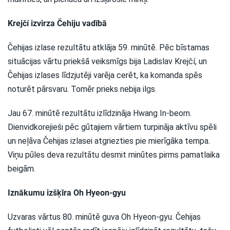
Krejčí izvirza Čehiju vadībā
Čehijas izlase rezultātu atklāja 59. minūtē. Pēc bīstamas
situācijas vārtu priekšā veiksmīgs bija Ladislav Krejčí, un
Čehijas izlases līdzjutēji varēja cerēt, ka komanda spēs
noturēt pārsvaru. Tomēr prieks nebija ilgs.
Jau 67. minūtē rezultātu izlīdzināja Hwang In-beom.
Dienvidkorejieši pēc gūtajiem vārtiem turpināja aktīvu spēli
un neļāva Čehijas izlasei atgriezties pie mierīgāka tempa.
Viņu pūles deva rezultātu desmit minūtes pirms pamatlaika
beigām.
Iznākumu izšķīra Oh Hyeon-gyu
Uzvaras vārtus 80. minūtē guva Oh Hyeon-gyu. Čehijas